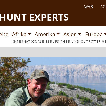
AAVB
AG
HUNT EXPERTS
tnavigation
eite
Afrika
Amerika
Asien
Europa
INTERNATIONALE BERUFSJÄGER UND OUTFITTER VE