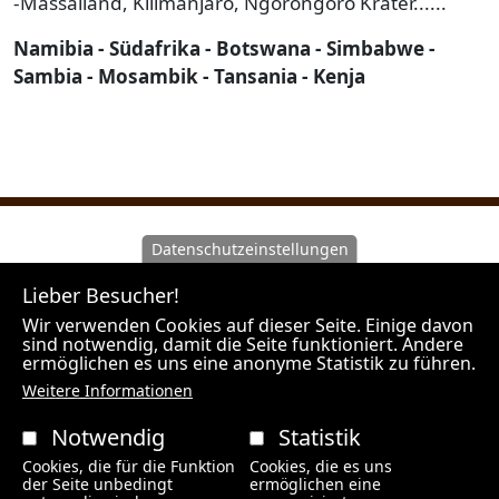
-Massailand, Kilimanjaro, Ngorongoro Krater......
Namibia - Südafrika - Botswana - Simbabwe -
Sambia - Mosambik - Tansania - Kenja
Datenschutzeinstellungen
Wir machen Sie darauf aufmerksam, dass Hunt Experts
Lieber Besucher!
als Vermittler agiert und nicht Veranstalter der
angebotenen Reisen ist. Unsere Outfitter sind
Wir verwenden Cookies auf dieser Seite. Einige davon
sind notwendig, damit die Seite funktioniert. Andere
Veranstalter der Jagdreisen und es gelten die Rechte
ermöglichen es uns eine anonyme Statistik zu führen.
des jeweiligen Landes in welchem der Outfitter seinen
Weitere Informationen
Firmensitz hat.
Notwendig
Statistik
HUNT EXPERTS / BÜRO WIEN / Spechtgasse 4 / 2384
Cookies, die für die Funktion
Cookies, die es uns
Breitenfurt bei Wien
der Seite unbedingt
ermöglichen eine