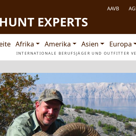
AAVB
AG
HUNT EXPERTS
tnavigation
eite
Afrika
Amerika
Asien
Europa
INTERNATIONALE BERUFSJÄGER UND OUTFITTER VE