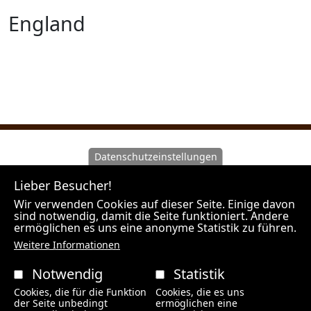
England
Datenschutzeinstellungen
Wir machen Sie darauf aufmerksam, dass Hunt Experts
Lieber Besucher!
als Vermittler agiert und nicht Veranstalter der
angebotenen Reisen ist. Unsere Outfitter sind
Wir verwenden Cookies auf dieser Seite. Einige davon
sind notwendig, damit die Seite funktioniert. Andere
Veranstalter der Jagdreisen und es gelten die Rechte
ermöglichen es uns eine anonyme Statistik zu führen.
des jeweiligen Landes in welchem der Outfitter seinen
Weitere Informationen
Firmensitz hat.
Notwendig
Statistik
HUNT EXPERTS / BÜRO WIEN / Spechtgasse 4 / 2384
Cookies, die für die Funktion
Cookies, die es uns
Breitenfurt bei Wien
der Seite unbedingt
ermöglichen eine