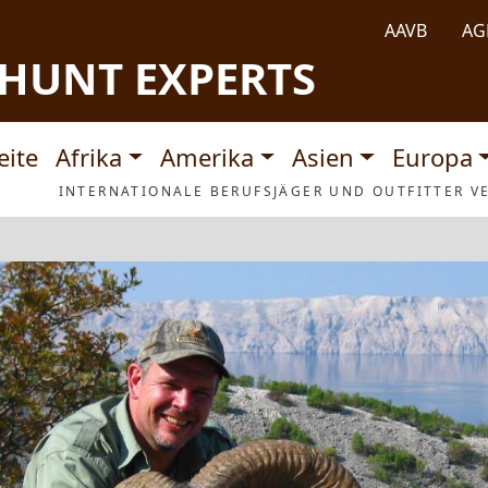
AAVB
AG
HUNT EXPERTS
tnavigation
eite
Afrika
Amerika
Asien
Europa
INTERNATIONALE BERUFSJÄGER UND OUTFITTER VE