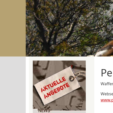
Pe
Waffe
Webse
www.p