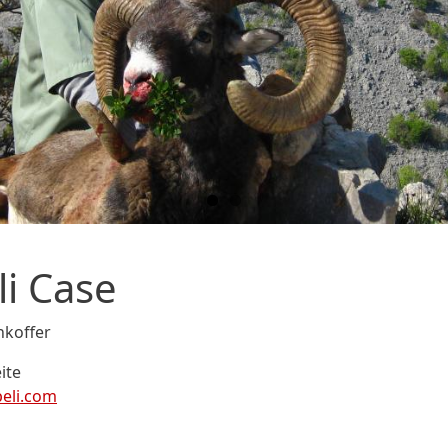
li Case
nkoffer
ite
eli.com