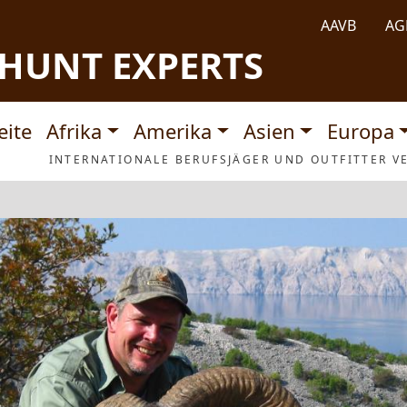
AAVB
AG
HUNT EXPERTS
tnavigation
eite
Afrika
Amerika
Asien
Europa
INTERNATIONALE BERUFSJÄGER UND OUTFITTER VE