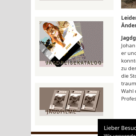
Leide
Ände
Jagdg
Johan
er und
konnt
zu den
die S
traum
Wahl d
Profe
Lieber Besuc