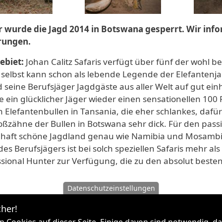
r wurde die Jagd 2014 in Botswana gesperrt. Wir inf
rungen.
ebiet:
Johan Calitz Safaris verfügt über fünf der wohl b
 selbst kann schon als lebende Legende der Elefantenj
 seine Berufsjäger Jagdgäste aus aller Welt auf gut ein
e ein glücklicher Jäger wieder einen sensationellen 100
 Elefantenbullen in Tansania, die eher schlankes, dafü
toßzähne der Bullen in Botswana sehr dick. Für den pass
haft schöne Jagdland genau wie Namibia und Mosambik
es Berufsjägers ist bei solch speziellen Safaris mehr al
ssional Hunter zur Verfügung, die zu den absolut beste
Datenschutzeinstellungen
her!