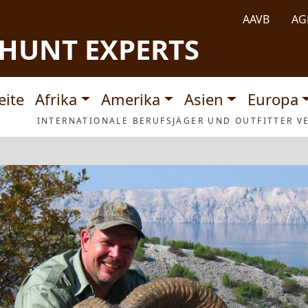
AAVB
AG
HUNT EXPERTS
tnavigation
eite
Afrika
Amerika
Asien
Europa
INTERNATIONALE BERUFSJÄGER UND OUTFITTER VE